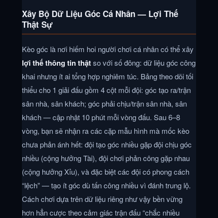
Xây Bộ Dữ Liệu Góc Cá Nhân — Lợi Thế
Thật Sự
Kèo góc là nơi hiếm hoi người chơi cá nhân có thể xây
lợi thế thông tin thật
so với số đông: dữ liệu góc công
khai nhưng ít ai tổng hợp nghiêm túc. Bảng theo dõi tối
thiểu cho 1 giải đấu gồm 4 cột mỗi đội: góc tạo ra/trận
sân nhà, sân khách; góc phải chịu/trận sân nhà, sân
khách — cập nhật 10 phút mỗi vòng đấu. Sau 6–8
vòng, bạn sẽ nhận ra các cặp mẫu hình mà mốc kèo
chưa phản ánh hết: đội tạo góc nhiều gặp đội chịu góc
nhiều (cộng hưởng Tài), đội chơi phản công gặp nhau
(cộng hưởng Xỉu), và đặc biệt các đội có phong cách
“lệch” — tạo ít góc dù tấn công nhiều vì đánh trung lộ.
Cách chơi dựa trên dữ liệu riêng như vậy bền vững
hơn hẳn cược theo cảm giác trận đấu “chắc nhiều