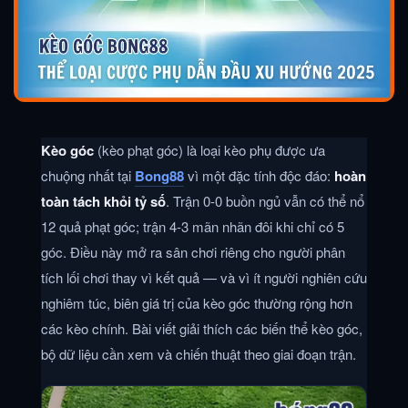
Kèo góc
(kèo phạt góc) là loại kèo phụ được ưa
chuộng nhất tại
Bong88
vì một đặc tính độc đáo:
hoàn
toàn tách khỏi tỷ số
. Trận 0-0 buồn ngủ vẫn có thể nổ
12 quả phạt góc; trận 4-3 mãn nhãn đôi khi chỉ có 5
góc. Điều này mở ra sân chơi riêng cho người phân
tích lối chơi thay vì kết quả — và vì ít người nghiên cứu
nghiêm túc, biên giá trị của kèo góc thường rộng hơn
các kèo chính. Bài viết giải thích các biến thể kèo góc,
bộ dữ liệu cần xem và chiến thuật theo giai đoạn trận.