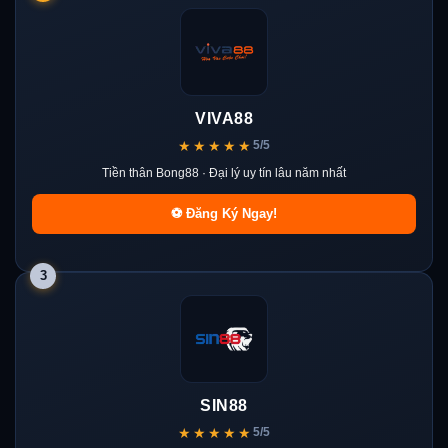
VIVA88
★★★★★
5/5
Tiền thân Bong88 · Đại lý uy tín lâu năm nhất
⚽ Đăng Ký Ngay!
3
SIN88
★★★★★
5/5