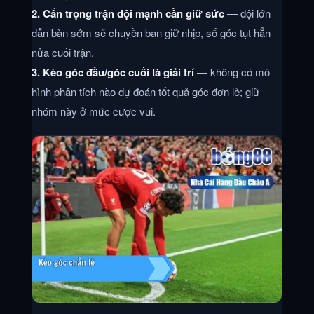
2. Cẩn trọng trận đội mạnh cần giữ sức
— đội lớn
dẫn bàn sớm sẽ chuyền ban giữ nhịp, số góc tụt hẳn
nửa cuối trận.
3. Kèo góc đầu/góc cuối là giải trí
— không có mô
hình phân tích nào dự đoán tốt quả góc đơn lẻ; giữ
nhóm này ở mức cược vui.