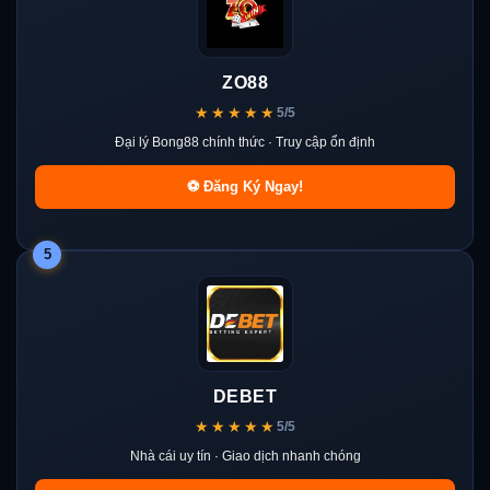
ZO88
★★★★★
5/5
Đại lý Bong88 chính thức · Truy cập ổn định
⚽ Đăng Ký Ngay!
5
DEBET
★★★★★
5/5
Nhà cái uy tín · Giao dịch nhanh chóng