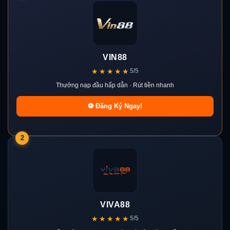
VIN88
★★★★★
5/5
Thưởng nạp đầu hấp dẫn · Rút tiền nhanh
⚽ Đăng Ký Ngay!
2
VIVA88
★★★★★
5/5