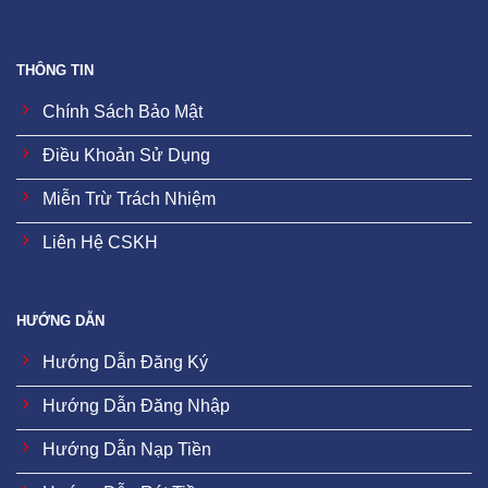
THÔNG TIN
Chính Sách Bảo Mật
Điều Khoản Sử Dụng
Miễn Trừ Trách Nhiệm
Liên Hệ CSKH
HƯỚNG DẪN
Hướng Dẫn Đăng Ký
Hướng Dẫn Đăng Nhập
Hướng Dẫn Nạp Tiền