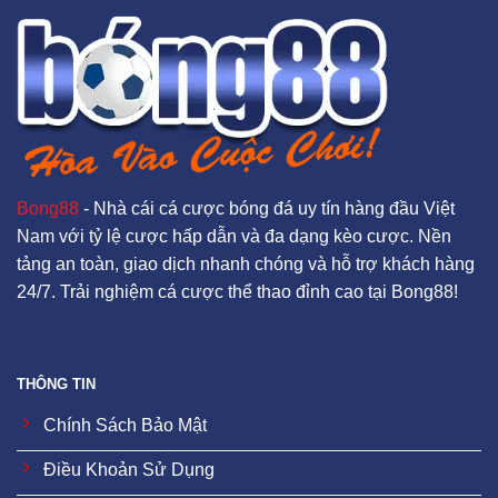
Bong88
- Nhà cái cá cược bóng đá uy tín hàng đầu Việt
Nam với tỷ lệ cược hấp dẫn và đa dạng kèo cược. Nền
tảng an toàn, giao dịch nhanh chóng và hỗ trợ khách hàng
24/7. Trải nghiệm cá cược thể thao đỉnh cao tại Bong88!
THÔNG TIN
Chính Sách Bảo Mật
Điều Khoản Sử Dụng