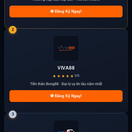
⚽ Đăng Ký Ngay!
2
VIVA88
★★★★★
5/5
Tiền thân Bong88 · Đại lý uy tín lâu năm nhất
⚽ Đăng Ký Ngay!
3