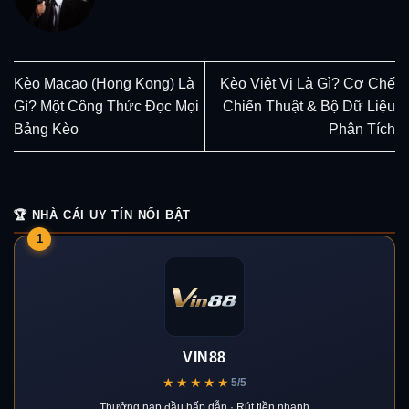
Kèo Macao (Hong Kong) Là
Kèo Việt Vị Là Gì? Cơ Chế
Gì? Một Công Thức Đọc Mọi
Chiến Thuật & Bộ Dữ Liệu
Bảng Kèo
Phân Tích
🏆 NHÀ CÁI UY TÍN NỔI BẬT
1
VIN88
★★★★★
5/5
Thưởng nạp đầu hấp dẫn · Rút tiền nhanh