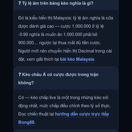
❓ Tỷ lệ âm trên bảng kèo nghĩa là gì?
Đó là kiểu hiển thị Malaysia: tỷ lệ âm nghĩa là cửa
được đánh giá cao — cược 1.000.000 ở tỷ lệ
-0.90 nghĩa là muốn ăn 1.000.000 phải bỏ
900.000… ngược lại thua mất đủ tiền cược.
Người mới nên chuyển hiển thị Decimal trong cài
đặt, xem giải thích tại
bài kèo Malaysia
.
❓ Kèo châu Á có cược được trong trận
không?
Có — kèo chấp live là một trong những kèo sôi
động nhất, mức chấp điều chỉnh theo tỷ số thực.
Đọc chiến thuật tại
hướng dẫn cược trực tiếp
Bong88
.