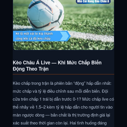
Kèo Châu Á Live — Khi Mức Chấp Biến
Động Theo Trận
Kèo chấp trong trận là phiên bản “động” hấp dẫn nhất:
mức chấp và tỷ lệ điều chỉnh sau mỗi diễn biến. Đội
cửa trên chấp 1 trái bị dẫn trước 0-1? Mức chấp live có
thể nhảy về 1.5–2 kèm tỷ lệ hấp dẫn cho người tin vào
màn ngược dòng — bản chất là thị trường định giá lại
xác suất theo thời gian còn lại. Hai tình huống đáng