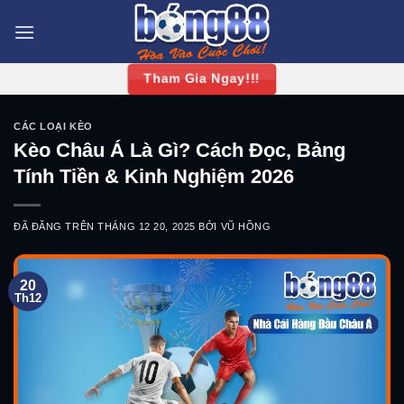
Chuyển
đến
nội
dung
Tham Gia Ngay!!!
CÁC LOẠI KÈO
Kèo Châu Á Là Gì? Cách Đọc, Bảng
Tính Tiền & Kinh Nghiệm 2026
ĐÃ ĐĂNG TRÊN
THÁNG 12 20, 2025
BỞI
VŨ HỒNG
20
Th12